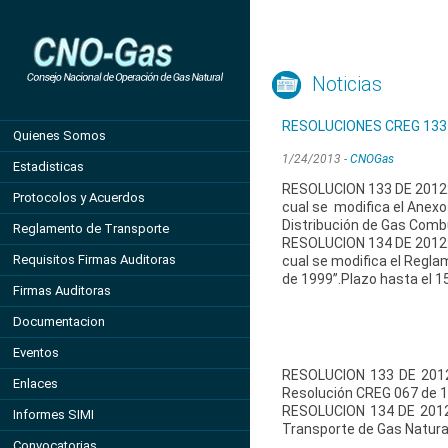
Noticias
RESOLUCIONES CREG 133 
Quienes Somos
1/24/2013 -
CNOGas
Estadisticas
RESOLUCION 133 DE 2012:Po
Protocolos y Acuerdos
cual se modifica el Anexo
Distribución de Gas Comb
Reglamento de Transporte
RESOLUCION 134 DE 2012:Po
Requisitos Firmas Auditoras
cual se modifica el Regl
de 1999”.Plazo hasta el 1
Firmas Auditoras
Documentacion
Eventos
RESOLUCION 133 DE 2012:P
Enlaces
Resolución CREG 067 de 1
RESOLUCION 134 DE 2012:P
Informes SIMI
Transporte de Gas Natura
Convocatorias