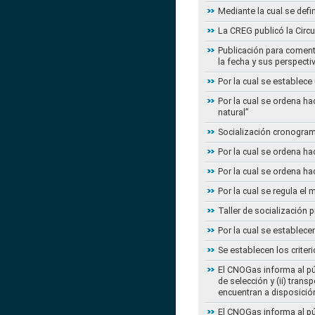
Mediante la cual se defi
La CREG publicó la Circu
Publicación para coment
la fecha y sus perspecti
Por la cual se establece
Por la cual se ordena ha
natural”
Socialización cronogram
Por la cual se ordena ha
Por la cual se ordena ha
Por la cual se regula e
Taller de socialización
Por la cual se establec
Se establecen los criter
El CNOGas informa al púb
de selección y (ii) tra
encuentran a disposición
El CNOGas informa al púb