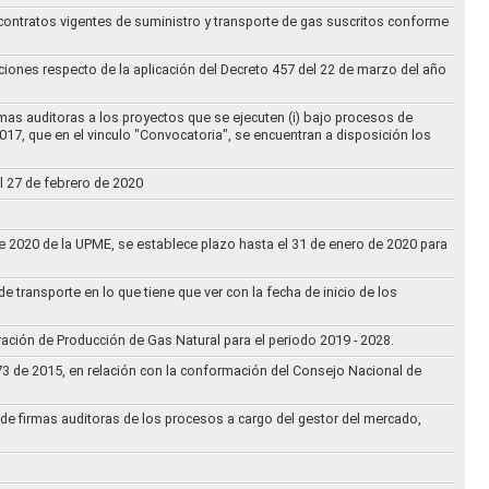
 contratos vigentes de suministro y transporte de gas suscritos conforme
ciones respecto de la aplicación del Decreto 457 del 22 de marzo del año
rmas auditoras a los proyectos que se ejecuten (i) bajo procesos de
017, que en el vinculo "Convocatoria", se encuentran a disposición los
l 27 de febrero de 2020
 de 2020 de la UPME, se establece plazo hasta el 31 de enero de 2020 para
e transporte en lo que tiene que ver con la fecha de inicio de los
aración de Producción de Gas Natural para el periodo 2019 - 2028.
073 de 2015, en relación con la conformación del Consejo Nacional de
ta de firmas auditoras de los procesos a cargo del gestor del mercado,