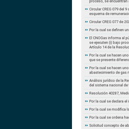
proceso, se encuentran a
Circular CREG 079 del 9 
esquema de remuneració
Circular CREG 077 de 20
Por la cual se definen u
El CNOGas informa al púb
se ejecuten (i) bajo pro
Artículo 14 de la Resol
Por la cual se hacen uno
que se presente diferenc
Por la cual se hacen uno
abastecimiento de gas n
Análisis jurídico de la 
del sistema nacional de
Resolución 40287, Media
Por la cual se declara e
Por la cual se modifica
Por la cual se ordena ha
Solicitud concepto de a