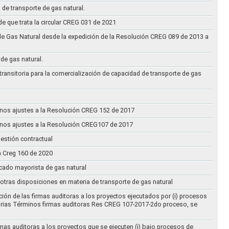
 de transporte de gas natural.
e que trata la circular CREG 031 de 2021
de Gas Natural desde la expedición de la Resolución CREG 089 de 2013 a
 de gas natural.
transitoria para la comercialización de capacidad de transporte de gas
n unos ajustes a la Resolución CREG 152 de 2017
n unos ajustes a la Resolución CREG107 de 2017
estión contractual
n Creg 160 de 2020
rcado mayorista de gas natural
n otras disposiciones en materia de transporte de gas natural
ción de las firmas auditoras a los proyectos ejecutados por (i) procesos
torias Términos firmas auditoras Res CREG 107-2017-2do proceso, se
rmas auditoras a los proyectos que se ejecuten (i) bajo procesos de