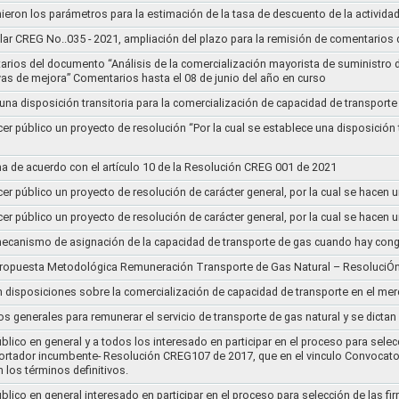
nieron los parámetros para la estimación de la tasa de descuento de la actividad
lar CREG No..035 - 2021, ampliación del plazo para la remisión de comentarios d
arios del documento “Análisis de la comercialización mayorista de suministro 
vas de mejora” Comentarios hasta el 08 de junio del año en curso
 una disposición transitoria para la comercialización de capacidad de transporte
cer público un proyecto de resolución “Por la cual se establece una disposición 
a de acuerdo con el artículo 10 de la Resolución CREG 001 de 2021
cer público un proyecto de resolución de carácter general, por la cual se hace
cer público un proyecto de resolución de carácter general, por la cual se hace
l mecanismo de asignación de la capacidad de transporte de gas cuando hay cong
 propuesta Metodológica Remuneración Transporte de Gas Natural – ResoluciÓ
en disposiciones sobre la comercialización de capacidad de transporte en el me
ios generales para remunerar el servicio de transporte de gas natural y se dicta
lico en general y a todos los interesado en participar en el proceso para selec
nsportador incumbente- Resolución CREG107 de 2017, que en el vinculo Convoca
 los términos definitivos.
lico en general interesado en participar en el proceso para selección de las fi