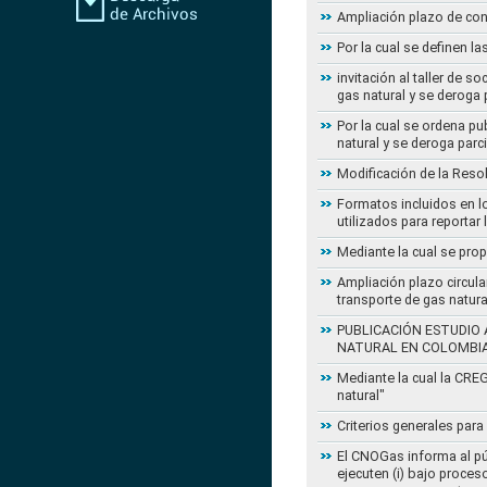
Ampliación plazo de con
Por la cual se definen la
invitación al taller de 
gas natural y se deroga
Por la cual se ordena pu
natural y se deroga par
Modificación de la Reso
Formatos incluidos en l
utilizados para reportar
Mediante la cual se pro
Ampliación plazo circula
transporte de gas natur
PUBLICACIÓN ESTUDIO 
NATURAL EN COLOMBI
Mediante la cual la CRE
natural"
Criterios generales para
El CNOGas informa al púb
ejecuten (i) bajo proce