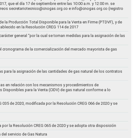
17, que el día 17 de septiembre entre las 10:00 a.m. y 12:00 m. se
correos secretariotecnico@cnogas.org.co e info@cnogas.org.co (registro
e la Producción Total Disponible para la Venta en Firme (PTDVF), y de
stablecido en la Resolución CREG 114 de 2017
arácter general “por la cual se toman medidas para la asignación de las
 el cronograma de la comercialización del mercado mayorista de gas
as para la asignación de las cantidades de gas natural de los contratos
didas en relación con los mecanismos y procedimientos de
s Disponibles para la Venta (CIDV) de gas natural conforme a lo
REG 035 de 2020, modificada por la Resolución CREG 066 de 2020 y se
da por la Resolución CREG 065 de 2020 y se adopta otra disposición
n del servicio de Gas Natura