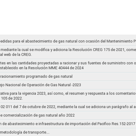
medidas para el abastecimiento de gas natural con ocasión del Mantenimiento P
mediante la cual se modifica y adiciona la Resolución CREG 175 de 2021, comentar
tal web de la CREG.
stes en las cantidades proyectadas a racionar y sus fuentes de suministro con 
establecido en la Resolución MME 40444 de 2024
un racionamiento programado de gas natural
jo Nacional de Operación de Gas Natural -2023
ativa para la vigencia 2023, así como, el resumen y respuesta a los comentario
r 105 de 2022.
011 del 7 de octubre de 2022, mediante la cual se adiciona un parágrafo al a
e comercialización de gas natural año 2022
n de abastecimiento e infraestructura de importación del Pacifico Res.152-2017
la metodología de transporte….