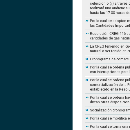
selección o (ii) a travé
realizará una audiencia 
hasta las 17:00 horas d
Por la cual se adoptan 
las Cantidades Importad
Resolución CREG 116 de 2
cantidades de gas natur
La CREG teniendo en cue
natural a ser tenido en c
Cronograma de comercial
Por la cual se ordena pu
con interrupciones para
Por la cual se ordena p
comercialización de la P
establecido en la Resol
Por la cual se ordena h
dictan otras disposicion
Socialización cronogram
Por la cual se modifica 
Por la cual se toma una 