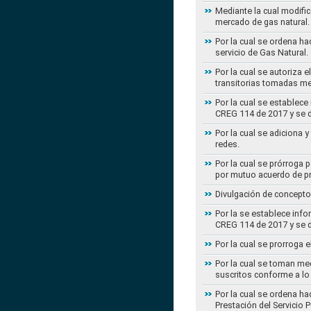
Mediante la cual modific
mercado de gas natural.
Por la cual se ordena ha
servicio de Gas Natural.
Por la cual se autoriza 
transitorias tomadas m
Por la cual se establece
CREG 114 de 2017 y se d
Por la cual se adiciona 
redes.
Por la cual se prórroga 
por mutuo acuerdo de pr
Divulgación de concepto
Por la se establece info
CREG 114 de 2017 y se d
Por la cual se prorroga 
Por la cual se toman med
suscritos conforme a lo
Por la cual se ordena ha
Prestación del Servicio