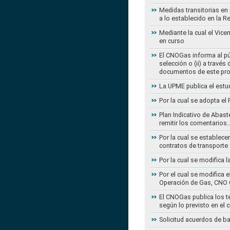
Medidas transitorias en
a lo establecido en la 
Mediante la cual el Vice
en curso
El CNOGas informa al púb
selección o (ii) a travé
documentos de este pr
La UPME publica el estu
Por la cual se adopta e
Plan Indicativo de Abast
remitir los comentarios
Por la cual se establece
contratos de transporte 
Por la cual se modifica 
Por el cual se modifica 
Operación de Gas, CNO 
El CNOGas publica los té
según lo previsto en el 
Solicitud acuerdos de b