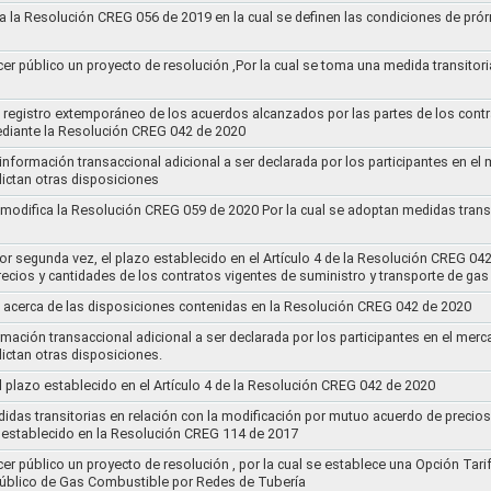
a la Resolución CREG 056 de 2019 en la cual se definen las condiciones de prórr
cer público un proyecto de resolución ,Por la cual se toma una medida transitori
el registro extemporáneo de los acuerdos alcanzados por las partes de los cont
ediante la Resolución CREG 042 de 2020
 información transaccional adicional a ser declarada por los participantes en el
ictan otras disposiciones
y modifica la Resolución CREG 059 de 2020 Por la cual se adoptan medidas transi
por segunda vez, el plazo establecido en el Artículo 4 de la Resolución CREG 04
ecios y cantidades de los contratos vigentes de suministro y transporte de ga
 acerca de las disposiciones contenidas en la Resolución CREG 042 de 2020
rmación transaccional adicional a ser declarada por los participantes en el mer
ictan otras disposiciones.
el plazo establecido en el Artículo 4 de la Resolución CREG 042 de 2020
idas transitorias en relación con la modificación por mutuo acuerdo de precios
 establecido en la Resolución CREG 114 de 2017
cer público un proyecto de resolución , por la cual se establece una Opción Tar
 Público de Gas Combustible por Redes de Tubería