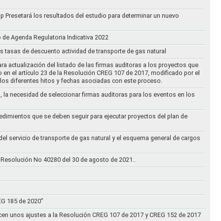
oup Presetará los resultados del estudio para determinar un nuevo
o de Agenda Regulatoria Indicativa 2022
s tasas de descuento actividad de transporte de gas natural
ra actualización del listado de las firmas auditoras a los proyectos que
to en el artículo 23 de la Resolución CREG 107 de 2017, modificado por el
los diferentes hitos y fechas asociadas con este proceso.
, la necesidad de seleccionar firmas auditoras para los eventos en los
cedimientos que se deben seguir para ejecutar proyectos del plan de
 del servicio de transporte de gas natural y el esquema general de cargos
 Resolución No 40280 del 30 de agosto de 2021..
REG 185 de 2020”
acen unos ajustes a la Resolución CREG 107 de 2017 y CREG 152 de 2017