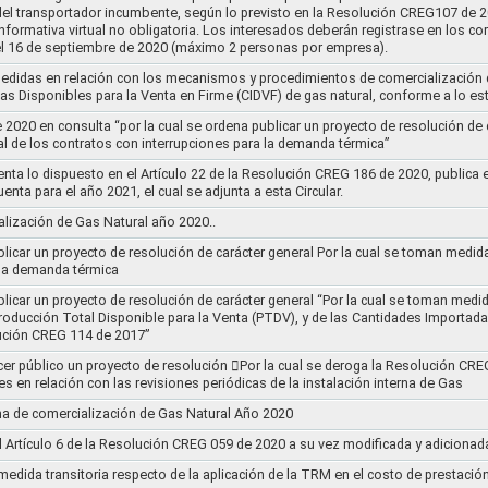
s del transportador incumbente, según lo previsto en la Resolución CREG107 de 20
informativa virtual no obligatoria. Los interesados deberán registrase en los 
el 16 de septiembre de 2020 (máximo 2 personas por empresa).
medidas en relación con los mecanismos y procedimientos de comercialización d
as Disponibles para la Venta en Firme (CIDVF) de gas natural, conforme a lo e
020 en consulta “por la cual se ordena publicar un proyecto de resolución de c
al de los contratos con interrupciones para la demanda térmica”
nta lo dispuesto en el Artículo 22 de la Resolución CREG 186 de 2020, publica
uenta para el año 2021, el cual se adjunta a esta Circular.
ización de Gas Natural año 2020..
blicar un proyecto de resolución de carácter general Por la cual se toman medid
 la demanda térmica
ublicar un proyecto de resolución de carácter general “Por la cual se toman me
roducción Total Disponible para la Venta (PTDV), y de las Cantidades Importada
ución CREG 114 de 2017”
acer público un proyecto de resolución 􀂴Por la cual se deroga la Resolución C
es en relación con las revisiones periódicas de la instalación interna de Gas
a de comercialización de Gas Natural Año 2020
el Artículo 6 de la Resolución CREG 059 de 2020 a su vez modificada y adiciona
medida transitoria respecto de la aplicación de la TRM en el costo de prestació