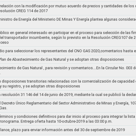
 relación con la modificación por mutuo acuerdo de precios y cantidades de los
Resolución CREG 114 de 2017
ministro de Energía del Ministerio DE Minas Y Energía plantea algunas considera
lico en general interesado en participar en el proceso para selección de las fi
s del transportador incumbente, según lo previsto en la Resolución CREG107 de 2
oceso
dio para seleccionar los representantes del CNO GAS 2020,comentarios hasta e
l Plan de Abastecimiento de Gas Natural y se adoptan otras disposiciones
ecimiento de Gas Natural , para revisión y comentarios….En la Circular No. 003
…
n disposiciones transitorias relacionadas con la comercialización de capacidad d
y su registro, y se adoptan otras disposiciones
la resolución 31 146 del 14 de junio de 2019, mediante la cual se publicó la decl
el Decreto Único Reglamentario del Sector Administrativo de Minas y Energía, 1
Gas.
rminos y condiciones definitivos para dar inicio al proceso para integrar la lis
cronograma. Entrega oferta hasta 10-octubre-2019 a las 03:00 p.m.
alance, plazo para enviar información antes del 30 de septiembre de 2019