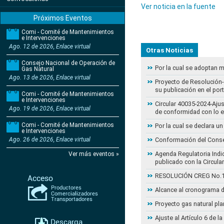
Ver noticia en la fuente
Próximos Eventos
Comi - Comité de Mantenimientos
e Intervenciones
Ago. 12 de 2026, Enlace virtual
Otras Noticias
Consejo Nacional de Operación de
Por la cual se adoptan 
Gas Natural
Ago. 13 de 2026, Enlace virtual
Proyecto de Resolución- 
su publicación en el por
Comi - Comité de Mantenimientos
e Intervenciones
Circular 40035-2024-Aju
Ago. 19 de 2026, Enlace virtual
de conformidad con lo 
Comi - Comité de Mantenimientos
Por la cual se declara 
e Intervenciones
Ago. 26 de 2026, Enlace virtual
Conformación del Conse
Agenda Regulatoria Indic
Ver más eventos »
publicado con la Circula
RESOLUCIÓN CREG No.102 
Alcance al cronograma d
Proyecto gas natural pla
Ajuste al Artículo 6 de 