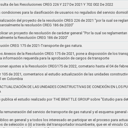
sulta de las Resoluciones CREG 226 Y 227 De 2021 Y 702 002 De 2022
s condiciones para la clasificación de usuarios no regulados del servicio domicil
socialización del proyecto de la resolución CREG 226 de 2021 “por la cual se r
 parcialmente la resolución CREG 186 de 2020”
blicar un proyecto de resolución de carácter general “Por la cual se reglament
cialmente la Resolución CREG 186 de 2020”
lución CREG 175 de 2021-Transporte de gas natura.
os Anexos de la Resolución CREG 175 de 2021, pone a disposición de los transp
 la información requerida para la aprobación de cargos de transporte
ponen ajustes a la Resolución CREG175 de 2022, cometario hasta el 04 de febr
r 105 de 2021, comentarios al estudio actualización de las unidades constructi
al en Colombia
ACTUALIZACIÓN DE LAS UNIDADES CONSTRUCTIVAS DE CONEXIÓN EN LOS PU
A
G publica el estudio realizado por THE BRATTLE GROUP sobre "Estudio para d
 la remuneración del servicio de transporte de gas natural y el esquema genera
lico en general y a todos los interesado en participar en el proceso para actual
sos de selección o (ii) a través del transportador incumbente, que en el vincu