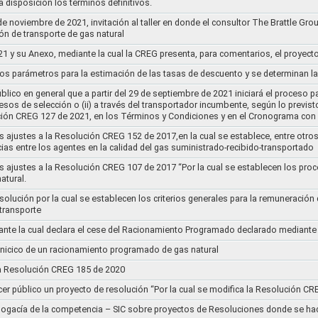
 disposición los términos definitivos.
de noviembre de 2021, invitación al taller en donde el consultor The Brattle Gr
n de transporte de gas natural
21 y su Anexo, mediante la cual la CREG presenta, para comentarios, el proyect
nos parámetros para la estimación de las tasas de descuento y se determinan la
lico en general que a partir del 29 de septiembre de 2021 iniciará el proceso pa
cesos de selección o (ii) a través del transportador incumbente, según lo previs
ución CREG 127 de 2021, en los Términos y Condiciones y en el Cronograma con 
s ajustes a la Resolución CREG 152 de 2017,en la cual se establece, entre otros
ias entre los agentes en la calidad del gas suministrado-recibido-transportado
s ajustes a la Resolución CREG 107 de 2017 “Por la cual se establecen los pro
atural.
Resolución por la cual se establecen los criterios generales para la remuneración
 transporte
nte la cual declara el cese del Racionamiento Programado declarado mediante
l inicico de un racionamiento programado de gas natural
 la Resolución CREG 185 de 2020
cer público un proyecto de resolución “Por la cual se modifica la Resolución C
bogacía de la competencia – SIC sobre proyectos de Resoluciones donde se h