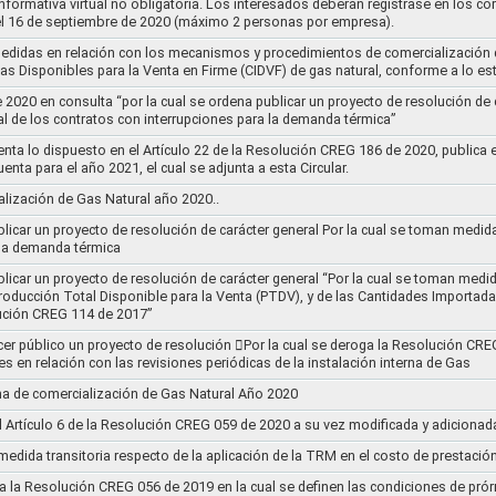
informativa virtual no obligatoria. Los interesados deberán registrase en los 
el 16 de septiembre de 2020 (máximo 2 personas por empresa).
medidas en relación con los mecanismos y procedimientos de comercialización d
as Disponibles para la Venta en Firme (CIDVF) de gas natural, conforme a lo e
020 en consulta “por la cual se ordena publicar un proyecto de resolución de c
al de los contratos con interrupciones para la demanda térmica”
nta lo dispuesto en el Artículo 22 de la Resolución CREG 186 de 2020, publica
uenta para el año 2021, el cual se adjunta a esta Circular.
ización de Gas Natural año 2020..
blicar un proyecto de resolución de carácter general Por la cual se toman medid
 la demanda térmica
ublicar un proyecto de resolución de carácter general “Por la cual se toman me
roducción Total Disponible para la Venta (PTDV), y de las Cantidades Importada
ución CREG 114 de 2017”
acer público un proyecto de resolución 􀂴Por la cual se deroga la Resolución C
es en relación con las revisiones periódicas de la instalación interna de Gas
a de comercialización de Gas Natural Año 2020
el Artículo 6 de la Resolución CREG 059 de 2020 a su vez modificada y adiciona
medida transitoria respecto de la aplicación de la TRM en el costo de prestació
a la Resolución CREG 056 de 2019 en la cual se definen las condiciones de prórr