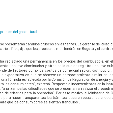
precios del gas natural
o se presentarán cambios bruscos en las tarifas. La gerente de Relaci
Patricia Ríos, dijo que los precios se mantendrán en Bogotá y el centro 
 ha registrado una permanencia en los precios del combustible, en e
nta una leve disminución y otros en lo que se registra una leve subi
ende de factores como los costos de comercialización, distribución,
 La expectativa es que se observe un comportamiento similar en las
 una fórmula establecida por la Comisión de Regulación de Energía y Ga
ara los consumidores", expresó. Respecto a inconvenientes en la ins
: "analizamos las dificultades que se presentan al realizar el procedi
ad de criterios para la operación". Por este motivo, el Ministerio de 
a para hacer transparentes los trámites, pues en ocasiones el usur
ara que los consumidores se sientan tranquilos".