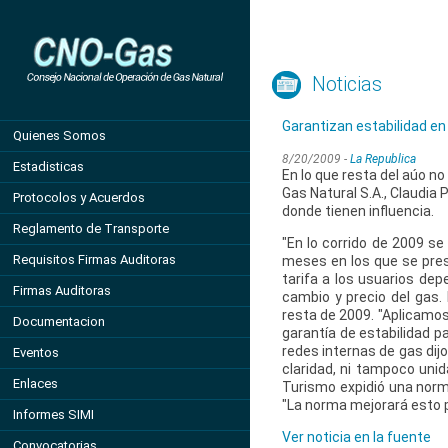
Noticias
Garantizan estabilidad en 
Quienes Somos
8/20/2009 -
La Republica
Estadisticas
En lo que resta del aúo n
Gas Natural S.A., Claudia 
Protocolos y Acuerdos
donde tienen influencia.
Reglamento de Transporte
"En lo corrido de 2009 se
Requisitos Firmas Auditoras
meses en los que se prese
tarifa a los usuarios dep
Firmas Auditoras
cambio y precio del gas.
resta de 2009. "Aplicamos
Documentacion
garantía de estabilidad p
redes internas de gas dijo
Eventos
claridad, ni tampoco unid
Enlaces
Turismo expidió una norm
"La norma mejorará esto p
Informes SIMI
Ver noticia en la fuente
Convocatorias