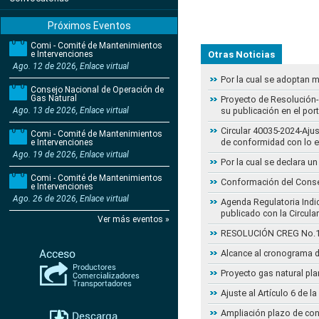
Próximos Eventos
Comi - Comité de Mantenimientos
e Intervenciones
Otras Noticias
Ago. 12 de 2026, Enlace virtual
Por la cual se adoptan 
Consejo Nacional de Operación de
Gas Natural
Proyecto de Resolución- 
Ago. 13 de 2026, Enlace virtual
su publicación en el por
Circular 40035-2024-Aju
Comi - Comité de Mantenimientos
de conformidad con lo 
e Intervenciones
Ago. 19 de 2026, Enlace virtual
Por la cual se declara 
Comi - Comité de Mantenimientos
Conformación del Conse
e Intervenciones
Ago. 26 de 2026, Enlace virtual
Agenda Regulatoria Indic
publicado con la Circula
Ver más eventos »
RESOLUCIÓN CREG No.102 
Alcance al cronograma d
Proyecto gas natural pla
Ajuste al Artículo 6 de 
Ampliación plazo de con