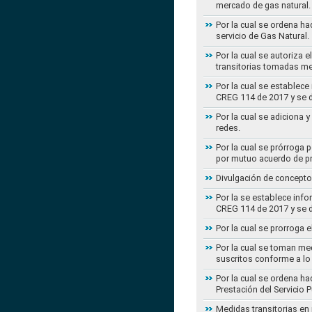
mercado de gas natural.
Por la cual se ordena ha
servicio de Gas Natural.
Por la cual se autoriza 
transitorias tomadas m
Por la cual se establece
CREG 114 de 2017 y se d
Por la cual se adiciona 
redes.
Por la cual se prórroga 
por mutuo acuerdo de pr
Divulgación de concepto
Por la se establece info
CREG 114 de 2017 y se d
Por la cual se prorroga 
Por la cual se toman med
suscritos conforme a lo
Por la cual se ordena ha
Prestación del Servicio
Medidas transitorias en