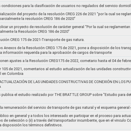
s condiciones para la clasificación de usuarios no regulados del servicio domicil
socialización del proyecto de la resolución CREG 226 de 2021 “por la cual se r
 parcialmente la resolución CREG 186 de 2020”
blicar un proyecto de resolución de carácter general “Por la cual se reglament
cialmente la Resolución CREG 186 de 2020”
lución CREG 175 de 2021-Transporte de gas natura.
os Anexos de la Resolución CREG 175 de 2021, pone a disposición de los transp
 la información requerida para la aprobación de cargos de transporte
ponen ajustes a la Resolución CREG175 de 2022, cometario hasta el 04 de febr
r 105 de 2021, comentarios al estudio actualización de las unidades constructi
al en Colombia
ACTUALIZACIÓN DE LAS UNIDADES CONSTRUCTIVAS DE CONEXIÓN EN LOS PU
A
G publica el estudio realizado por THE BRATTLE GROUP sobre "Estudio para d
 la remuneración del servicio de transporte de gas natural y el esquema genera
lico en general y a todos los interesado en participar en el proceso para actual
sos de selección o (ii) a través del transportador incumbente, que en el vincu
 disposición los términos definitivos.