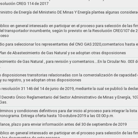
Resolución CREG 114 de 2017
ministro de Energía del Ministerio DE Minas Y Energía plantea algunas considera
lico en general interesado en participar en el proceso para selección de las fi
s del transportador incumbente, según lo previsto en la Resolución CREG107 de 2
oceso
dio para seleccionar los representantes del CNO GAS 2020,comentarios hasta e
l Plan de Abastecimiento de Gas Natural y se adoptan otras disposiciones
ecimiento de Gas Natural , para revisión y comentarios….En la Circular No. 003
…
n disposiciones transitorias relacionadas con la comercialización de capacidad d
y su registro, y se adoptan otras disposiciones
la resolución 31 146 del 14 de junio de 2019, mediante la cual se publicó la decl
el Decreto Único Reglamentario del Sector Administrativo de Minas y Energía, 1
Gas.
rminos y condiciones definitivos para dar inicio al proceso para integrar la lis
cronograma. Entrega oferta hasta 10-octubre-2019 a las 03:00 p.m.
alance, plazo para enviar información antes del 30 de septiembre de 2019
lico en general interesado en participar en el proceso para selección de las fi
n los documentos de este proceso.