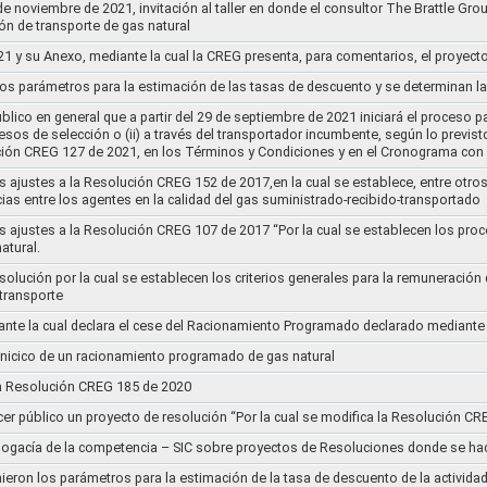
de noviembre de 2021, invitación al taller en donde el consultor The Brattle Gr
n de transporte de gas natural
21 y su Anexo, mediante la cual la CREG presenta, para comentarios, el proyect
nos parámetros para la estimación de las tasas de descuento y se determinan la
lico en general que a partir del 29 de septiembre de 2021 iniciará el proceso pa
cesos de selección o (ii) a través del transportador incumbente, según lo previs
ución CREG 127 de 2021, en los Términos y Condiciones y en el Cronograma con 
s ajustes a la Resolución CREG 152 de 2017,en la cual se establece, entre otros
ias entre los agentes en la calidad del gas suministrado-recibido-transportado
s ajustes a la Resolución CREG 107 de 2017 “Por la cual se establecen los pro
atural.
Resolución por la cual se establecen los criterios generales para la remuneración
 transporte
nte la cual declara el cese del Racionamiento Programado declarado mediante
l inicico de un racionamiento programado de gas natural
 la Resolución CREG 185 de 2020
cer público un proyecto de resolución “Por la cual se modifica la Resolución C
bogacía de la competencia – SIC sobre proyectos de Resoluciones donde se h
nieron los parámetros para la estimación de la tasa de descuento de la actividad