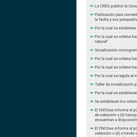
La CREG publicó la Circu
Publicación para coment
la fecha y sus perspecti
Por la cual se establece
Por la cual se ordena ha
natural”
Socialización cronogram
Por la cual se ordena ha
Por la cual se ordena ha
Por la cual se regula e
Taller de socialización
Por la cual se establec
Se establecen los criter
El CNOGas informa al púb
de selección y (ii) tra
encuentran a disposición
El CNOGas informa al púb
selección o (ii) a travé