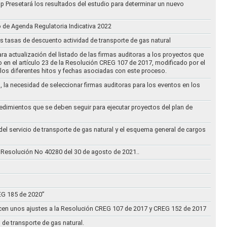
oup Presetará los resultados del estudio para determinar un nuevo
o de Agenda Regulatoria Indicativa 2022
s tasas de descuento actividad de transporte de gas natural
ra actualización del listado de las firmas auditoras a los proyectos que
to en el artículo 23 de la Resolución CREG 107 de 2017, modificado por el
los diferentes hitos y fechas asociadas con este proceso.
, la necesidad de seleccionar firmas auditoras para los eventos en los
cedimientos que se deben seguir para ejecutar proyectos del plan de
 del servicio de transporte de gas natural y el esquema general de cargos
 Resolución No 40280 del 30 de agosto de 2021..
REG 185 de 2020”
acen unos ajustes a la Resolución CREG 107 de 2017 y CREG 152 de 2017
 de transporte de gas natural.