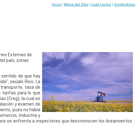
Inicio
|
Mapa del Sitio
|
Lista Correo
|
Contáctenos
ones Externas de
del país, zonas
l sentido de que hay
da", seúaló Ríos. La
 transporte, tasa de
 tarifas para lo que
s (Creg), la cual es
talación y examen de
miento, pues no había
Comercio, Industria y
ario se enfrenta a inspectores que descnonocen los lineamientos.