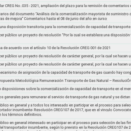
lar CREG No..035 - 2021, ampliación del plazo para la remisión de comentarios d
arios del documento “Análisis de la comercialización mayorista de suministro 
vas de mejora” Comentarios hasta el 08 de junio del año en curso
 una disposición transitoria para la comercialización de capacidad de transporte
cer público un proyecto de resolución “Por la cual se establece una disposición 
a de acuerdo con el artículo 10 de la Resolución CREG 001 de 2021
cer público un proyecto de resolución de carácter general, por la cual se hace
cer público un proyecto de resolución de carácter general, por la cual se hace
l mecanismo de asignación de la capacidad de transporte de gas cuando hay cong
 propuesta Metodológica Remuneración Transporte de Gas Natural – ResoluciÓ
en disposiciones sobre la comercialización de capacidad de transporte en el me
ios generales para remunerar el servicio de transporte de gas natural y se dicta
lico en general y a todos los interesado en participar en el proceso para selec
nsportador incumbente- Resolución CREG107 de 2017, que en el vinculo Convoca
 los términos definitivos.
lico en general interesado en participar en el proceso para selección de las fi
s del transportador incumbente, según lo previsto en la Resolución CREG107 de 20