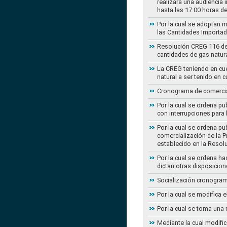
realizará una audiencia 
hasta las 17:00 horas d
Por la cual se adoptan 
las Cantidades Importad
Resolución CREG 116 de 2
cantidades de gas natur
La CREG teniendo en cue
natural a ser tenido en c
Cronograma de comercial
Por la cual se ordena pu
con interrupciones para
Por la cual se ordena p
comercialización de la P
establecido en la Resol
Por la cual se ordena h
dictan otras disposicion
Socialización cronogram
Por la cual se modifica 
Por la cual se toma una 
Mediante la cual modific