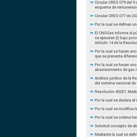
Circular CREG 079 del 9 
esquema de remuneració
Circular CREG 077 de 20
Por la cual se definen u
El CNOGas informa al púb
se ejecuten (i) bajo pro
Artículo 14 de la Resol
Por la cual se hacen uno
que se presente diferenc
Por la cual se hacen uno
abastecimiento de gas n
Análisis jurídico de la 
del sistema nacional de
Resolución 40287, Media
Por la cual se declara e
Por la cual se modifica
Por la cual se ordena ha
Solicitud concepto de a
Mediante la cual se defi