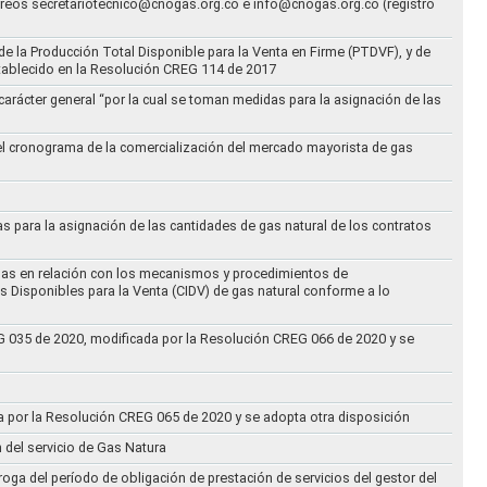
correos secretariotecnico@cnogas.org.co e info@cnogas.org.co (registro
e la Producción Total Disponible para la Venta en Firme (PTDVF), y de
stablecido en la Resolución CREG 114 de 2017
arácter general “por la cual se toman medidas para la asignación de las
 el cronograma de la comercialización del mercado mayorista de gas
as para la asignación de las cantidades de gas natural de los contratos
didas en relación con los mecanismos y procedimientos de
s Disponibles para la Venta (CIDV) de gas natural conforme a lo
REG 035 de 2020, modificada por la Resolución CREG 066 de 2020 y se
da por la Resolución CREG 065 de 2020 y se adopta otra disposición
n del servicio de Gas Natura
oga del período de obligación de prestación de servicios del gestor del