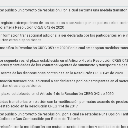
cer público un proyecto de resolución ,Por la cual se toma una medida transitori
el registro extemporáneo de los acuerdos alcanzados por las partes de los cont
ediante la Resolución CREG 042 de 2020
 información transaccional adicional a ser declarada por los participantes en el
ictan otras disposiciones
y modifica la Resolución CREG 059 de 2020 Por la cual se adoptan medidas transi
por segunda vez, el plazo establecido en el Artículo 4 de la Resolución CREG 04
ecios y cantidades de los contratos vigentes de suministro y transporte de ga
 acerca de las disposiciones contenidas en la Resolución CREG 042 de 2020
rmación transaccional adicional a ser declarada por los participantes en el mer
ictan otras disposiciones.
el plazo establecido en el Artículo 4 de la Resolución CREG 042 de 2020
idas transitorias en relación con la modificación por mutuo acuerdo de precios
 establecido en la Resolución CREG 114 de 2017
cer público un proyecto de resolución , por la cual se establece una Opción Tar
 Público de Gas Combustible por Redes de Tubería
 relación con la modificación por mutuo acuerdo de precios y cantidades de los