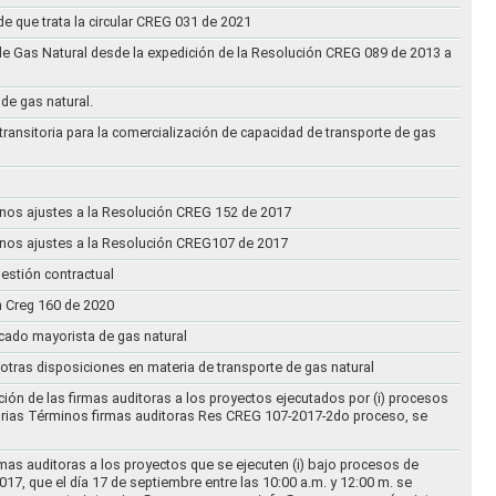
e que trata la circular CREG 031 de 2021
de Gas Natural desde la expedición de la Resolución CREG 089 de 2013 a
 de gas natural.
transitoria para la comercialización de capacidad de transporte de gas
n unos ajustes a la Resolución CREG 152 de 2017
n unos ajustes a la Resolución CREG107 de 2017
estión contractual
n Creg 160 de 2020
rcado mayorista de gas natural
n otras disposiciones en materia de transporte de gas natural
ción de las firmas auditoras a los proyectos ejecutados por (i) procesos
torias Términos firmas auditoras Res CREG 107-2017-2do proceso, se
rmas auditoras a los proyectos que se ejecuten (i) bajo procesos de
17, que el día 17 de septiembre entre las 10:00 a.m. y 12:00 m. se