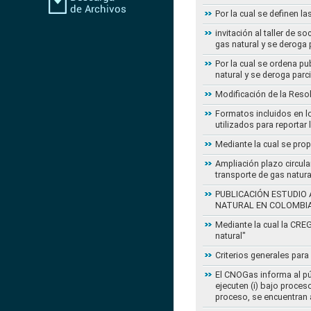
Por la cual se definen la
invitación al taller de 
gas natural y se deroga
Por la cual se ordena pu
natural y se deroga par
Modificación de la Reso
Formatos incluidos en l
utilizados para reportar
Mediante la cual se pro
Ampliación plazo circula
transporte de gas natur
PUBLICACIÓN ESTUDIO 
NATURAL EN COLOMBI
Mediante la cual la CRE
natural"
Criterios generales para
El CNOGas informa al púb
ejecuten (i) bajo proce
proceso, se encuentran a