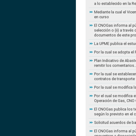
a lo establecido en la 
Mediante la cual el Vice
en curso
El CNOGas informa al púb
selección o (ii) a travé
documentos de este pr
La UPME publica el estu
Por la cual se adopta e
Plan Indicativo de Abast
remitir los comentarios
Por la cual se establece
contratos de transporte 
Por la cual se modifica 
Por el cual se modifica 
Operación de Gas, CNO 
El CNOGas publica los té
según lo previsto en el 
Solicitud acuerdos de b
El CNOGas informa al púb
encuentran a disposició