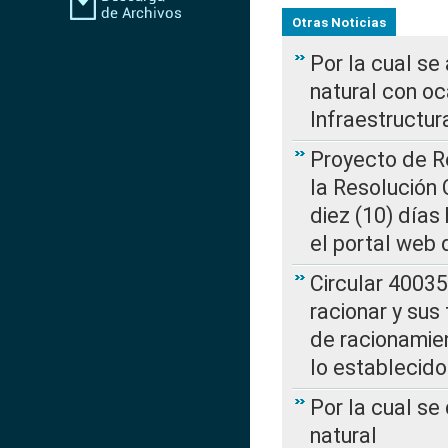
Otras Noticias
Por la cual s
natural con o
Infraestructur
Proyecto de Re
la Resolución
diez (10) días 
el portal web 
Circular 4003
racionar y sus
de racionamie
lo establecid
Por la cual s
natural