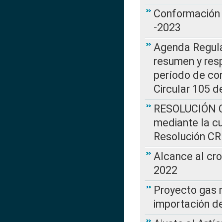
Conformación 
-2023
Agenda Regulat
resumen y resp
período de co
Circular 105 d
RESOLUCIÓN CR
mediante la cu
Resolución C
Alcance al cr
2022
Proyecto gas n
importación d