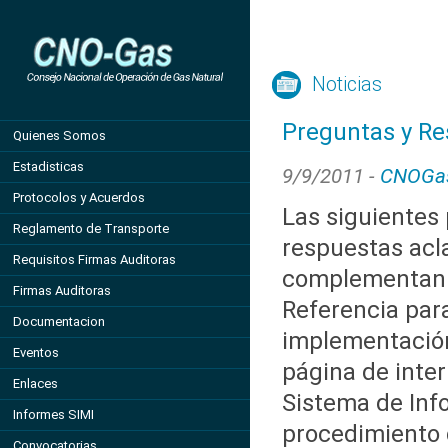
Noticias
Preguntas y Re
Quienes Somos
Estadisticas
9/9/2011 -
CNOGa
Protocolos y Acuerdos
Las siguientes
Reglamento de Transporte
respuestas acl
Requisitos Firmas Auditoras
complementan 
Firmas Auditoras
Referencia para
Documentacion
implementació
Eventos
página de inter
Enlaces
Sistema de Inf
Informes SIMI
procedimiento
Convocatorias