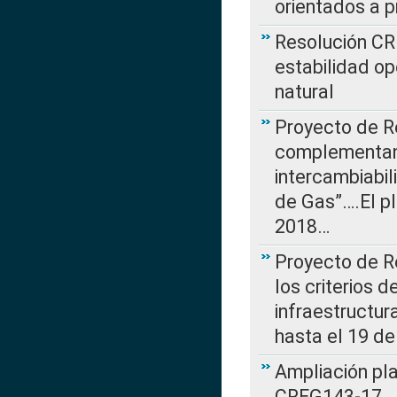
orientados a p
Resolución CR
estabilidad op
natural
Proyecto de R
complementan 
intercambiabi
de Gas”….El p
2018…
Proyecto de R
los criterios d
infraestructur
hasta el 19 de
Ampliación pl
CREG143-17