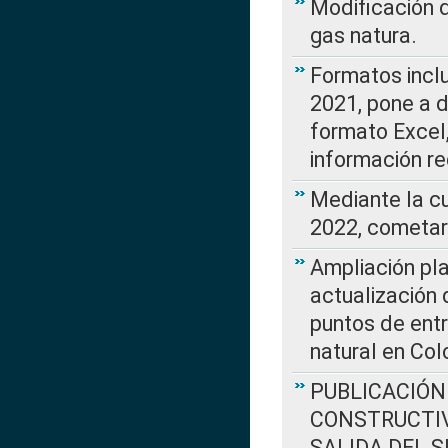
Modificación 
gas natura.
Formatos incl
2021, pone a d
formato Excel,
información re
Mediante la c
2022, cometar
Ampliación pla
actualización 
puntos de entr
natural en Co
PUBLICACIÓN
CONSTRUCTIV
SALIDA DEL 