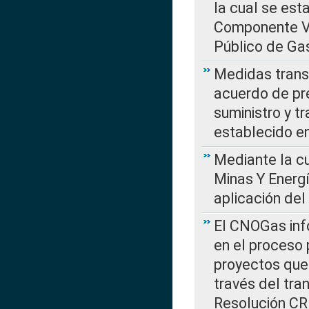
la cual se est
Componente Var
Público de Ga
Medidas transi
acuerdo de pre
suministro y t
establecido e
Mediante la cu
Minas Y Energ
aplicación del
El CNOGas info
en el proceso 
proyectos que 
través del tra
Resolución CRE