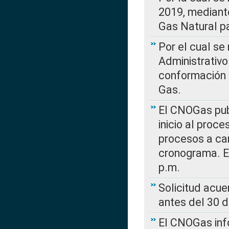
2019, mediante
Gas Natural pa
Por el cual se
Administrativo
conformación 
Gas.
El CNOGas publ
inicio al proce
procesos a car
cronograma. E
p.m.
Solicitud acue
antes del 30 
El CNOGas info