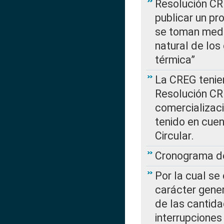
Resolución CR
publicar un pr
se toman medi
natural de los
térmica”
La CREG tenien
Resolución CR
comercializaci
tenido en cuen
Circular.
Cronograma de
Por la cual se
carácter gener
de las cantida
interrupcione