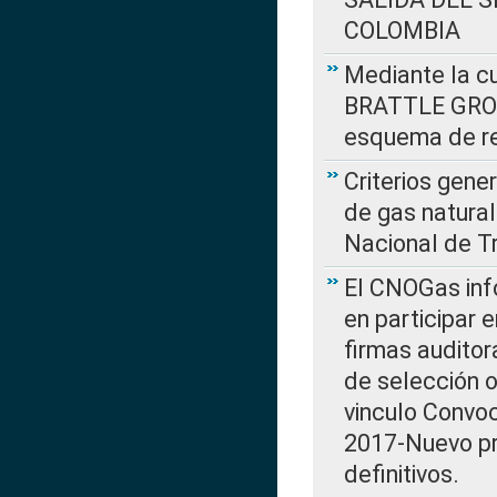
COLOMBIA
Mediante la cu
BRATTLE GROUP
esquema de re
Criterios gene
de gas natura
Nacional de T
El CNOGas info
en participar 
firmas auditor
de selección o
vinculo Convo
2017-Nuevo pr
definitivos.