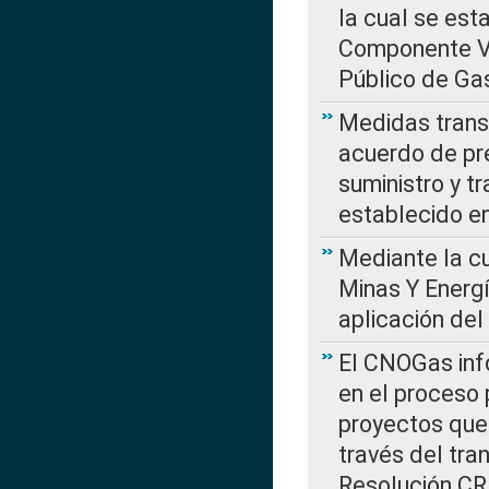
la cual se est
Componente Var
Público de Ga
Medidas transi
acuerdo de pre
suministro y t
establecido e
Mediante la cu
Minas Y Energ
aplicación del
El CNOGas info
en el proceso 
proyectos que 
través del tra
Resolución CRE