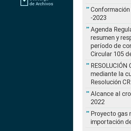
Conformación 
-2023
Agenda Regulat
resumen y resp
período de co
Circular 105 d
RESOLUCIÓN CR
mediante la cu
Resolución C
Alcance al cr
2022
Proyecto gas n
importación d