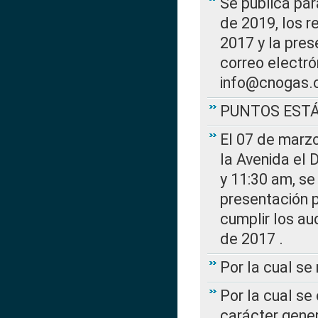
Se publica par
de 2019, los r
2017 y la pres
correo electr
info@cnogas.
PUNTOS EST
El 07 de marzo
la Avenida el 
y 11:30 am, se 
presentación p
cumplir los au
de 2017 .
Por la cual s
Por la cual se
carácter gener