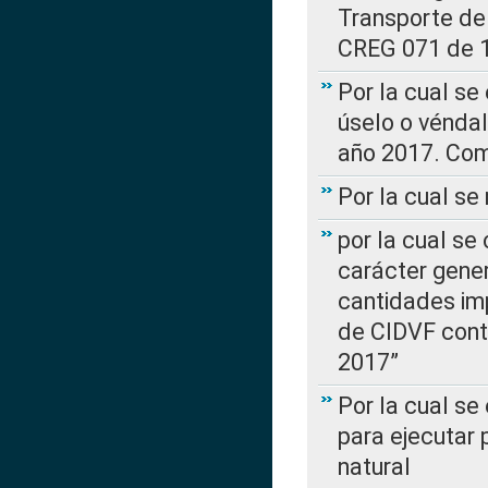
Transporte de
CREG 071 de 1
Por la cual se
úselo o véndal
año 2017. Com
Por la cual s
por la cual se
carácter genera
cantidades imp
de CIDVF conte
2017”
Por la cual se
para ejecutar
natural