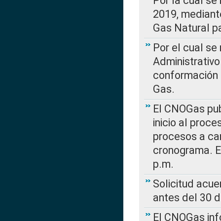
Por la cual se
2019, mediante
Gas Natural pa
Por el cual se
Administrativo
conformación 
Gas.
El CNOGas publ
inicio al proce
procesos a car
cronograma. E
p.m.
Solicitud acue
antes del 30 
El CNOGas info