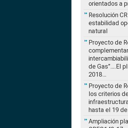
orientados a p
Resolución CR
estabilidad op
natural
Proyecto de R
complementan 
intercambiabi
de Gas”….El p
2018…
Proyecto de R
los criterios d
infraestructur
hasta el 19 de
Ampliación pl