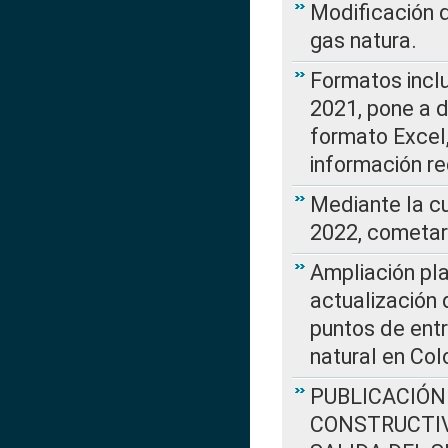
Modificación 
gas natura.
Formatos incl
2021, pone a d
formato Excel,
información re
Mediante la c
2022, cometar
Ampliación pla
actualización 
puntos de entr
natural en Co
PUBLICACIÓN
CONSTRUCTIV