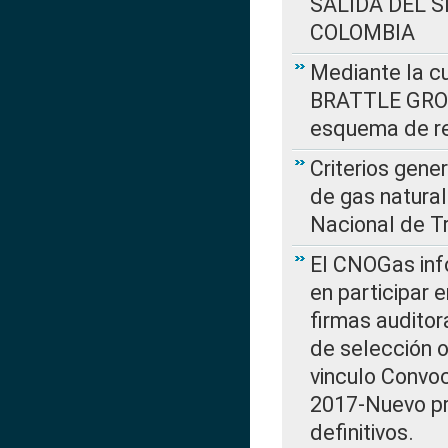
SALIDA DEL 
COLOMBIA
Mediante la cu
BRATTLE GROUP
esquema de re
Criterios gene
de gas natura
Nacional de T
El CNOGas info
en participar 
firmas auditor
de selección o
vinculo Convo
2017-Nuevo pr
definitivos.