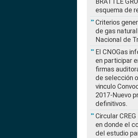
BRATTLE GROUP
esquema de re
Criterios gene
de gas natura
Nacional de T
El CNOGas info
en participar 
firmas auditor
de selección o
vinculo Convo
2017-Nuevo pr
definitivos.
Circular CREG 
en donde el co
del estudio p