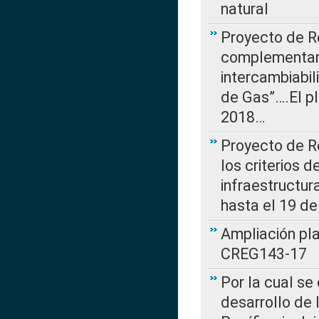
natural
Proyecto de R
complementan 
intercambiabi
de Gas”….El p
2018…
Proyecto de R
los criterios d
infraestructur
hasta el 19 de
Ampliación pl
CREG143-17
Por la cual se
desarrollo de 