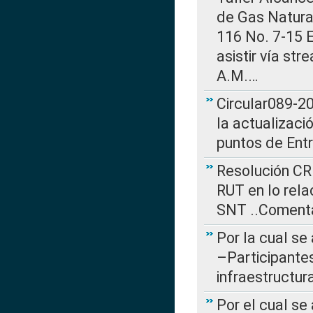
de Gas Natural
116 No. 7-15 E
asistir vía st
A.M.…
Circular089-20
la actualizaci
puntos de Ent
Resolución CR
RUT en lo rel
SNT ..Comenta
Por la cual se
–Participantes
infraestructur
Por el cual se