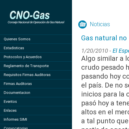
Noticias
Gas natural no
Quienes Somos
Estadisticas
1/20/2010 -
El Esp
Algo similar a l
Protocolos y Acuerdos
crudo pesado h
Reglamento de Transporte
pasando hoy co
Requisitos Firmas Auditoras
el país. De no s
Firmas Auditoras
inicios para la
Documentacion
pasó hoy a tene
Eventos
altos en el mer
Enlaces
a tal punto que
Informes SIMI
Convocatorias