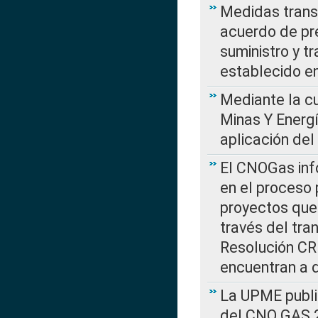
Medidas transi
acuerdo de pre
suministro y t
establecido e
Mediante la cu
Minas Y Energ
aplicación del
El CNOGas info
en el proceso 
proyectos que 
través del tra
Resolución CRE
encuentran a 
La UPME public
del CNO GAS 2