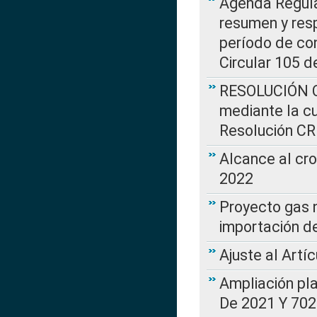
Agenda Regulat
resumen y resp
período de co
Circular 105 d
RESOLUCIÓN CR
mediante la cu
Resolución C
Alcance al cr
2022
Proyecto gas n
importación d
Ajuste al Artí
Ampliación pl
De 2021 Y 702