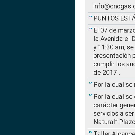
info@cnogas.
PUNTOS EST
El 07 de marzo
la Avenida el 
y 11:30 am, se 
presentación p
cumplir los au
de 2017 .
Por la cual s
Por la cual se
carácter gener
servicios a se
Natural” Plaz
Taller Alcance