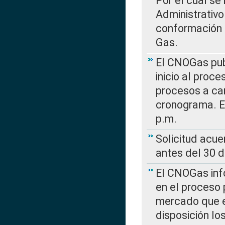
Por el cual se
Administrativo
conformación 
Gas.
El CNOGas publ
inicio al proce
procesos a car
cronograma. E
p.m.
Solicitud acue
antes del 30 
El CNOGas info
en el proceso 
mercado que en
disposición l