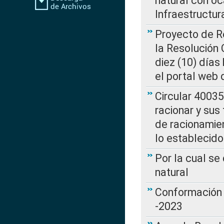
natural con o
Infraestructur
Proyecto de Re
la Resolución
diez (10) días 
el portal web 
Circular 4003
racionar y sus
de racionamie
lo establecid
Por la cual s
natural
Conformación 
-2023