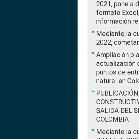
2021, pone a d
formato Excel,
información re
Mediante la c
2022, cometar
Ampliación pla
actualización 
puntos de entr
natural en Co
PUBLICACIÓN
CONSTRUCTIV
SALIDA DEL 
COLOMBIA
Mediante la cu